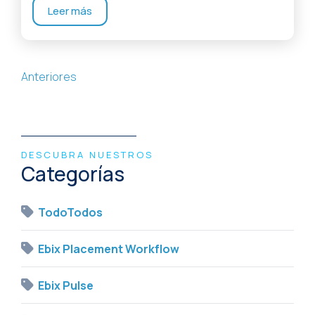
Leer más
Posts navigation
Anteriores
DESCUBRA NUESTROS
Categorías
TodoTodos
Ebix Placement Workflow
Ebix Pulse