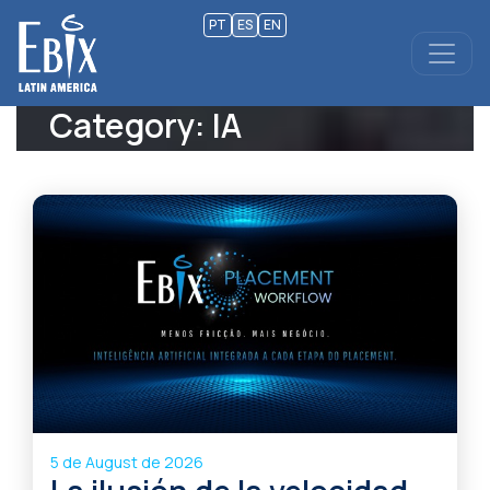
PT
ES
EN
Category:
IA
5 de August de 2026