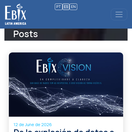
PT
ES
EN
Posts
12 de June de 2026