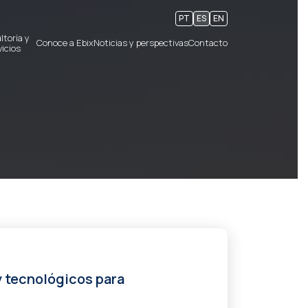
PT
ES
EN
toría y
Conoce a Ebix
Noticias y perspectivas
Contacto
vicios
y tecnológicos para