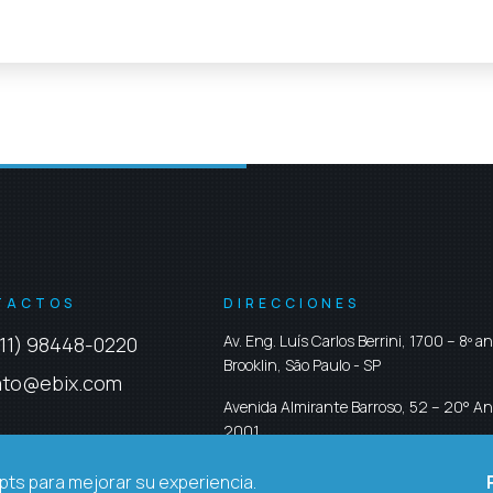
TACTOS
DIRECCIONES
Av. Eng. Luís Carlos Berrini, 1700 – 8º a
11) 98448-0220
Brooklin,
São Paulo
-
SP
ato@ebix.com
Avenida Almirante Barroso, 52 – 20° An
2001
Centro,
Rio de Janeiro
-
RJ
ripts para mejorar su experiencia.