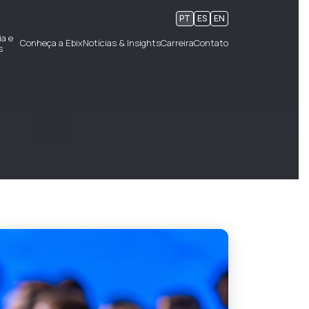
PT
ES
EN
ia e
Conheça a Ebix
Notícias & Insights
Carreira
Contato
s