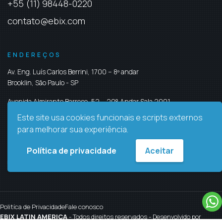
+55 (11) 98448-0220
contato@ebix.com
ENDEREÇOS
Av. Eng. Luís Carlos Berrini, 1700 – 8º andar
Brooklin,
São Paulo
-
SP
Avenida Almirante Barroso, 52 – 20° Andar Sala 2001
Centro,
Rio de Janeiro
-
RJ
Este site usa cookies funcionais e scripts externos
para melhorar sua experiência.
REDES SOCIAIS
Política de privacidade
Aceitar
Politíca de Privacidade
Fale conosco
EBIX LATIN AMERICA
- Todos direitos reservados - Desenvolvido por