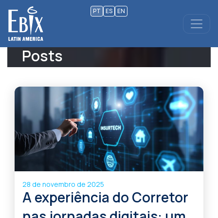
PT
ES
EN
Posts
28 de novembro de 2025
A experiência do Corretor
nas jornadas digitais: um