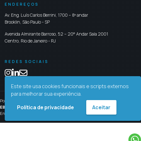
ENDEREÇOS
Av. Eng. Luís Carlos Berrini, 1700 – 8º andar
Brooklin,
São Paulo
-
SP
Avenida Almirante Barroso, 52 – 20° Andar Sala 2001
Centro,
Rio de Janeiro
-
RJ
REDES SOCIAIS
Este site usa cookies funcionais e scripts externos
para melhorar sua experiência.
Politíca de Privacidade
Fale conosco
Política de privacidade
Aceitar
EBIX LATIN AMERICA
- Todos direitos reservados - Desenvolvido por
Engage Marketing